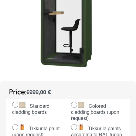
Price:
6999,00
€
Standard
Colored
cladding boards
cladding boards (upon
request)
Tikkurila paint
Tikkurila paints
(upon request)
according to RAL (upon