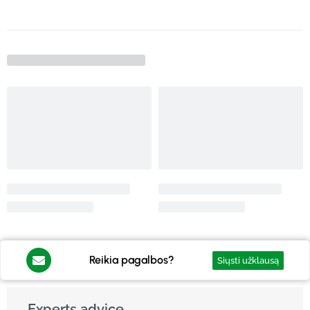
Reikia pagalbos?
Siųsti užklausą
Experts advice