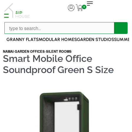
0
GRANNY FLATS
MODULAR HOMES
GARDEN STUDIOS
SUMMER
NAMAI
›
GARDEN OFFICES
›
SILENT ROOMS
Smart Mobile Office
Soundproof Green S Size