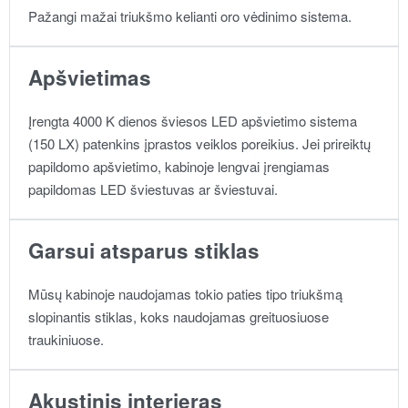
Pažangi mažai triukšmo kelianti oro vėdinimo sistema.
Apšvietimas
Įrengta 4000 K dienos šviesos LED apšvietimo sistema
(150 LX) patenkins įprastos veiklos poreikius. Jei prireiktų
papildomo apšvietimo, kabinoje lengvai įrengiamas
papildomas LED šviestuvas ar šviestuvai.
Garsui atsparus stiklas
Mūsų kabinoje naudojamas tokio paties tipo triukšmą
slopinantis stiklas, koks naudojamas greituosiuose
traukiniuose.
Akustinis interjeras