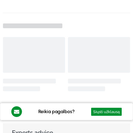
Reikia pagalbos?
Siųsti užklausą
Experts advice