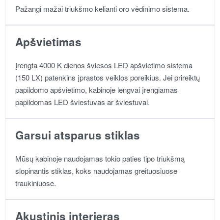
Pažangi mažai triukšmo kelianti oro vėdinimo sistema.
Apšvietimas
Įrengta 4000 K dienos šviesos LED apšvietimo sistema
(150 LX) patenkins įprastos veiklos poreikius. Jei prireiktų
papildomo apšvietimo, kabinoje lengvai įrengiamas
papildomas LED šviestuvas ar šviestuvai.
Garsui atsparus stiklas
Mūsų kabinoje naudojamas tokio paties tipo triukšmą
slopinantis stiklas, koks naudojamas greituosiuose
traukiniuose.
Akustinis interjeras