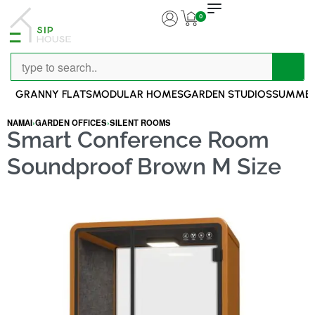
0
GRANNY FLATS
MODULAR HOMES
GARDEN STUDIOS
SUMMER
NAMAI
›
GARDEN OFFICES
›
SILENT ROOMS
Smart Conference Room
Soundproof Brown M Size