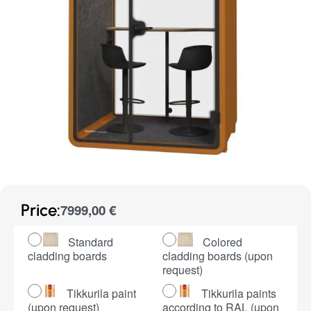
Price:
7999,00
€
Standard
Colored
cladding boards
cladding boards (upon
request)
Tikkurila paint
Tikkurila paints
(upon request)
according to RAL (upon